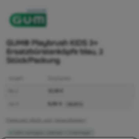
GUM® Playbrush KIDS 3+
Ersatzbürstenköpfe blau, 2
Stück/Packung
Anzahl
Stückpreis
12,18 €
Bis
2
9,93 €
Ab
3
-18,47 %
Preise exkl. MwSt. zzgl. Versandkosten*
Sofort verfügbar, Lieferzeit: 1-3 Werktage*