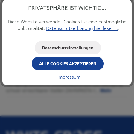
PRIVATSPHÄRE IST WICHTIG...
Produkt Anzahl: Gib den gewünschten Wert ein ode
Diese Website verwendet Cookies für eine bestmögliche
Funktionalität.
Datenschutzerklärung hier lesen...
.
IN DEN WARENKORB
Datenschutzeinstellungen
ALLE COOKIES AKZEPTIEREN
Beschreibung
- Impressum
EXTRA WEICHE BORSTEN: Für eine sanfte
Reinigung ERHÖHTE VORDERBORSTEN: Zur Reinigung
schwer erreichbarer Stellen ZAHNPASTA-I…
Mehr